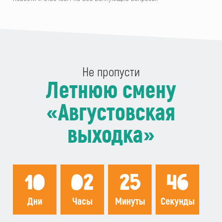
Не пропусти
Летнюю смену
«Августовская
выходка»
10
02
25
45
Дни
Часы
Минуты
Секунды